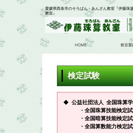
愛媛県西条市のそろばん・あんざん教室『伊藤珠
教室』
HOME
教室案
検定試験
◆ 公益社団法人 全国珠算
・全国珠算技能検定試験
・全国暗算技能検定試験
・全国算数能力検定試験