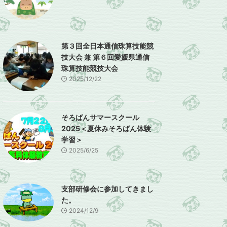
第３回全日本通信珠算技能競
技大会 兼 第６回愛媛県通信
珠算技能競技大会
2025/12/22
そろばんサマースクール
2025＜夏休みそろばん体験
学習＞
2025/6/25
支部研修会に参加してきまし
た。
2024/12/9