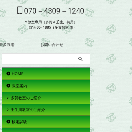
070－4309－1240
↑教室専用（多賀＆壬生川共用）
自宅 65-4885（多賀教室 兼）
楽多置場
お問い合わせ
HOME
教室案内
多賀教室のご紹介
壬生川教室のご紹介
検定試験