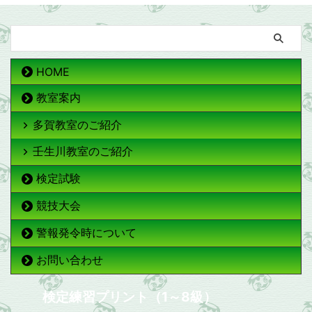
HOME
教室案内
多賀教室のご紹介
壬生川教室のご紹介
検定試験
競技大会
警報発令時について
お問い合わせ
検定練習プリント（1～8級）