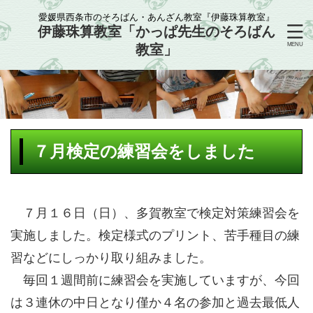
愛媛県西条市のそろばん・あんざん教室『伊藤珠算教室』
伊藤珠算教室「かっぱ先生のそろばん
教室」
７月検定の練習会をしました
７月１６日（日）、多賀教室で検定対策練習会を
実施しました。検定様式のプリント、苦手種目の練
習などにしっかり取り組みました。
毎回１週間前に練習会を実施していますが、今回
は３連休の中日となり僅か４名の参加と過去最低人