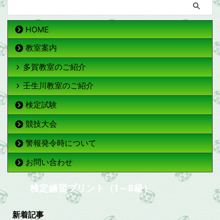
HOME
教室案内
多賀教室のご紹介
壬生川教室のご紹介
検定試験
競技大会
警報発令時について
お問い合わせ
検定練習プリント（1～8級）
新着記事