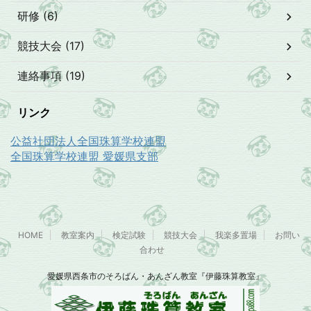
研修 (6)
競技大会 (17)
連絡事項 (19)
リンク
公益社団法人全国珠算学校連盟
全国珠算学校連盟 愛媛県支部
HOME
教室案内
検定試験
競技大会
我楽多置場
お問い
合わせ
愛媛県西条市のそろばん・あんざん教室『伊藤珠算教室』