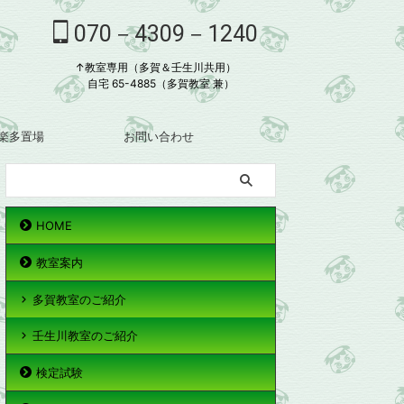
070－4309－1240
↑教室専用（多賀＆壬生川共用）
自宅 65-4885（多賀教室 兼）
楽多置場
お問い合わせ
HOME
教室案内
多賀教室のご紹介
壬生川教室のご紹介
検定試験