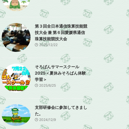
第３回全日本通信珠算技能競
技大会 兼 第６回愛媛県通信
珠算技能競技大会
2025/12/22
そろばんサマースクール
2025＜夏休みそろばん体験
学習＞
2025/6/25
支部研修会に参加してきまし
た。
2024/12/9