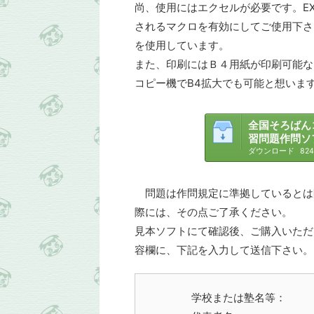
尚、使用にはエクセルが必要です。EX
されるマクロを有効にしてご使用下さい。
を使用しています。
また、印刷にはＢ４用紙が印刷可能な
コピー機でB4拡大でも可能と想いま
全国そろばん
習問題作問ソ
ダウンロード
824
問題は作問規定に準拠しているとは
際には、その点ご了承ください。
見本ソフトにて確認後、ご購入いただ
容欄に、下記を入力して送信下さい。
学校または塾名等：