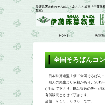
愛媛県西条市のそろばん・あんざん教室『伊藤珠
教室』
HOME
教室案
全国そろばんコ
日本珠算連盟主催「全国そろばんコ
知人の先生より依頼があり、2015
が勧めて下さり、既に複数の先生が購
有償販売とさせて頂きます。
金額 ￥１５，０００ です。